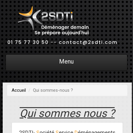
01 75 77 30 50
--
contact@2sdti.com
Menu
Accueil
Qui sommes-nous ?
Qui sommes nous ?
2SDTI-
S
ociété
S
ervice
D
éménagements